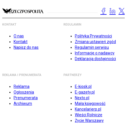
KONTAKT
REGULAMIN
O nas
Polityka Prywatności
Kontakt
Zmiana ustawień zgód
Napisz do nas
Regulamin serwisu
Informacje o nadawcy
Deklaracja dostępności
REKLAMA I PRENUMERATA
PARTNERZY
Reklama
E-kiosk.pl
Ogłoszenia
E-gazety.pl
Prenumerata
Nexto.pl
Archiwum
Mała księgowość
Kancelarierp.pl
Wieści Rolnicze
Życie Warszawy