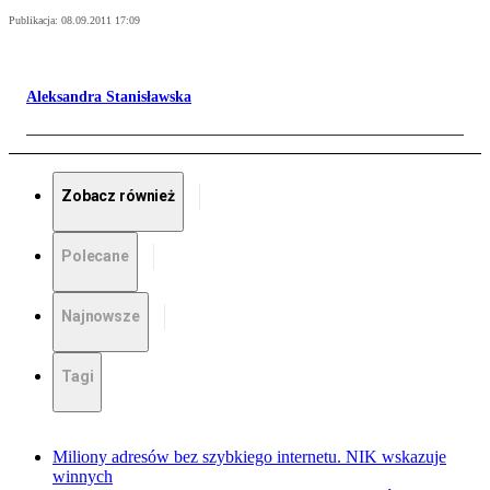
Publikacja:
08.09.2011 17:09
Aleksandra Stanisławska
Zobacz również
Polecane
Najnowsze
Tagi
Miliony adresów bez szybkiego internetu. NIK wskazuje
winnych