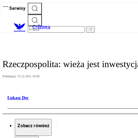
Serwisy
C
yfrowa
Rzeczpospolita: wieża jest inwestyc
Publikacja:
13.12.2011 10:50
Łukasz Dec
Zobacz również