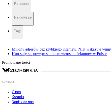
Polecane
Najnowsze
Tagi
Miliony adresów bez szybkiego internetu. NIK wskazuje winn
Hurt staje się nowym silnikiem wzrostu telekomów w Polsce
Promowane treści
KONTAKT
O nas
Kontakt
Napisz do nas