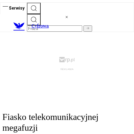
Serwisy
C
yfrowa
Fiasko telekomunikacyjnej
megafuzji