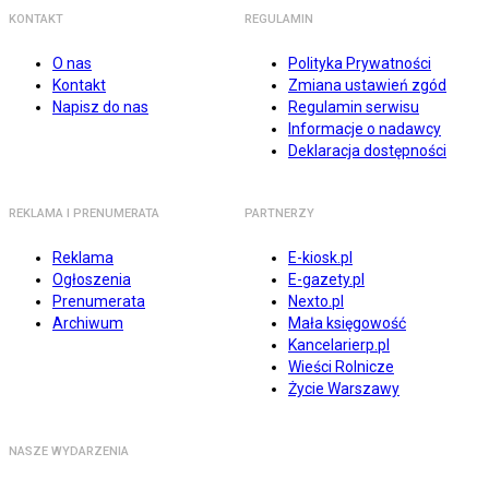
KONTAKT
REGULAMIN
O nas
Polityka Prywatności
Kontakt
Zmiana ustawień zgód
Napisz do nas
Regulamin serwisu
Informacje o nadawcy
Deklaracja dostępności
REKLAMA I PRENUMERATA
PARTNERZY
Reklama
E-kiosk.pl
Ogłoszenia
E-gazety.pl
Prenumerata
Nexto.pl
Archiwum
Mała księgowość
Kancelarierp.pl
Wieści Rolnicze
Życie Warszawy
NASZE WYDARZENIA