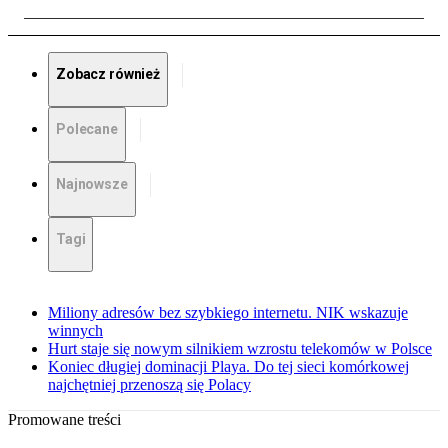
Zobacz również
Polecane
Najnowsze
Tagi
Miliony adresów bez szybkiego internetu. NIK wskazuje
winnych
Hurt staje się nowym silnikiem wzrostu telekomów w Polsce
Koniec długiej dominacji Playa. Do tej sieci komórkowej
najchętniej przenoszą się Polacy
Promowane treści