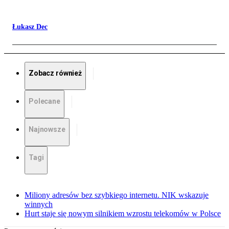
Łukasz Dec
Zobacz również
Polecane
Najnowsze
Tagi
Miliony adresów bez szybkiego internetu. NIK wskazuje
winnych
Hurt staje się nowym silnikiem wzrostu telekomów w Polsce