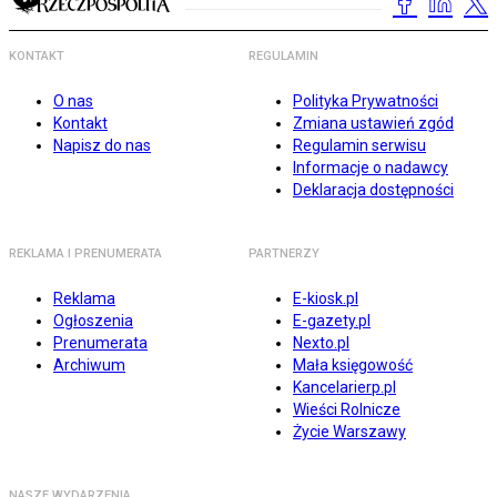
KONTAKT
REGULAMIN
O nas
Polityka Prywatności
Kontakt
Zmiana ustawień zgód
Napisz do nas
Regulamin serwisu
Informacje o nadawcy
Deklaracja dostępności
REKLAMA I PRENUMERATA
PARTNERZY
Reklama
E-kiosk.pl
Ogłoszenia
E-gazety.pl
Prenumerata
Nexto.pl
Archiwum
Mała księgowość
Kancelarierp.pl
Wieści Rolnicze
Życie Warszawy
NASZE WYDARZENIA