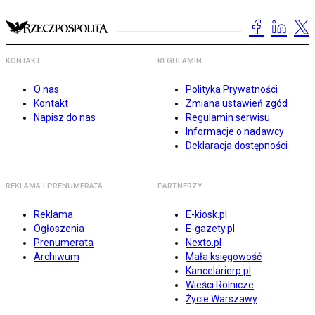
KONTAKT
REGULAMIN
O nas
Polityka Prywatności
Kontakt
Zmiana ustawień zgód
Napisz do nas
Regulamin serwisu
Informacje o nadawcy
Deklaracja dostępności
REKLAMA I PRENUMERATA
PARTNERZY
Reklama
E-kiosk.pl
Ogłoszenia
E-gazety.pl
Prenumerata
Nexto.pl
Archiwum
Mała księgowość
Kancelarierp.pl
Wieści Rolnicze
Życie Warszawy