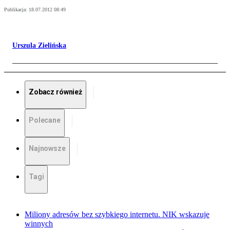
Publikacja:
18.07.2012 08:49
Urszula Zielińska
Zobacz również
Polecane
Najnowsze
Tagi
Miliony adresów bez szybkiego internetu. NIK wskazuje
winnych