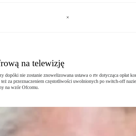
rową na telewizję
y dopóki nie zostanie znowelizowana ustawa o rtv dotycząca opłat 
eż za przeznaczeniem częstotliwości uwolnionych po switch-off naziem
jny na wzór Ofcomu.