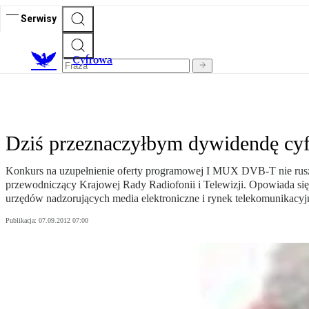
Serwisy
C
yfrowa
Dziś przeznaczyłbym dywidendę cyf
Konkurs na uzupełnienie oferty programowej I MUX DVB-T nie rusz
przewodniczący Krajowej Rady Radiofonii i Telewizji. Opowiada się t
urzędów nadzorujących media elektroniczne i rynek telekomunikacy
Publikacja:
07.09.2012 07:00