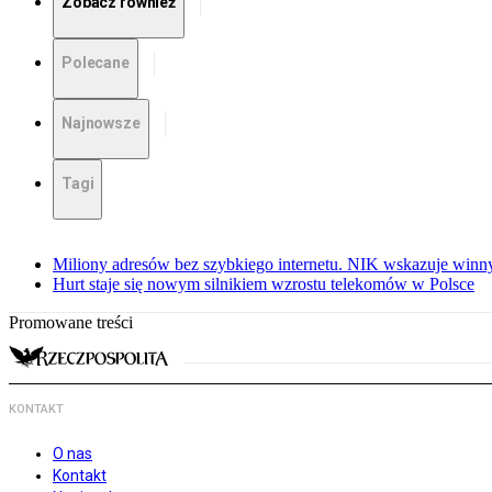
Zobacz również
Polecane
Najnowsze
Tagi
Miliony adresów bez szybkiego internetu. NIK wskazuje winn
Hurt staje się nowym silnikiem wzrostu telekomów w Polsce
Promowane treści
KONTAKT
O nas
Kontakt