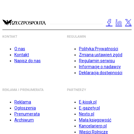
KONTAKT
REGULAMIN
O nas
Polityka Prywatności
Kontakt
Zmiana ustawień zgód
Napisz do nas
Regulamin serwisu
Informacje o nadawcy
Deklaracja dostępności
REKLAMA I PRENUMERATA
PARTNERZY
Reklama
E-kiosk.pl
Ogłoszenia
E-gazety.pl
Prenumerata
Nexto.pl
Archiwum
Mała księgowość
Kancelarierp.pl
Wieści Rolnicze