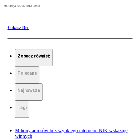
Publikacja:
05.06.2013 08:58
Łukasz Dec
Zobacz również
Polecane
Najnowsze
Tagi
Miliony adresów bez szybkiego internetu. NIK wskazuje
winnych