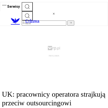
Serwisy
C
yfrowa
UK: pracownicy operatora strajkują
przeciw outsourcingowi