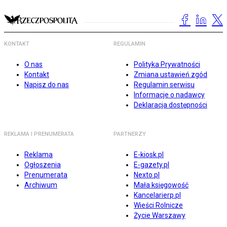
KONTAKT
REGULAMIN
O nas
Polityka Prywatności
Kontakt
Zmiana ustawień zgód
Napisz do nas
Regulamin serwisu
Informacje o nadawcy
Deklaracja dostępności
REKLAMA I PRENUMERATA
PARTNERZY
Reklama
E-kiosk.pl
Ogłoszenia
E-gazety.pl
Prenumerata
Nexto.pl
Archiwum
Mała księgowość
Kancelarierp.pl
Wieści Rolnicze
Życie Warszawy