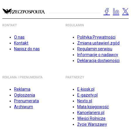
KONTAKT
REGULAMIN
O nas
Polityka Prywatności
Kontakt
Zmiana ustawień zgód
Napisz do nas
Regulamin serwisu
Informacje o nadawcy
Deklaracja dostępności
REKLAMA I PRENUMERATA
PARTNERZY
Reklama
E-kiosk.pl
Ogłoszenia
E-gazety.pl
Prenumerata
Nexto.pl
Archiwum
Mała księgowość
Kancelarierp.pl
Wieści Rolnicze
Życie Warszawy