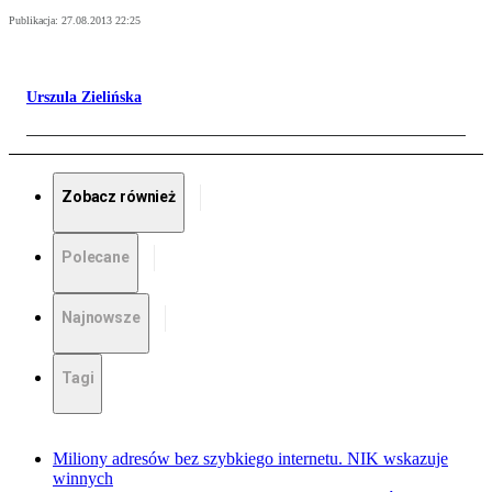
Publikacja:
27.08.2013 22:25
Urszula Zielińska
Zobacz również
Polecane
Najnowsze
Tagi
Miliony adresów bez szybkiego internetu. NIK wskazuje
winnych