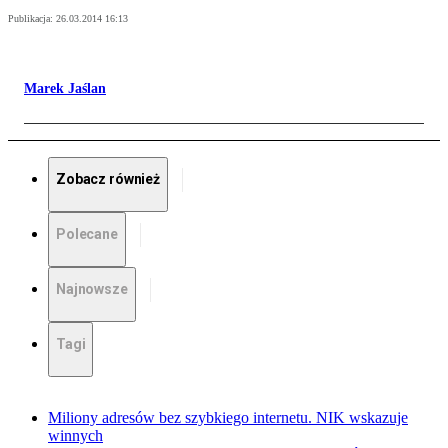
Publikacja:
26.03.2014 16:13
Marek Jaślan
Zobacz również
Polecane
Najnowsze
Tagi
Miliony adresów bez szybkiego internetu. NIK wskazuje
winnych