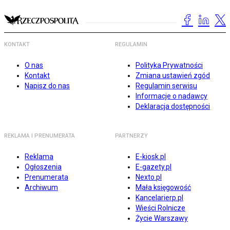
KONTAKT
REGULAMIN
O nas
Polityka Prywatności
Kontakt
Zmiana ustawień zgód
Napisz do nas
Regulamin serwisu
Informacje o nadawcy
Deklaracja dostępności
REKLAMA I PRENUMERATA
PARTNERZY
Reklama
E-kiosk.pl
Ogłoszenia
E-gazety.pl
Prenumerata
Nexto.pl
Archiwum
Mała księgowość
Kancelarierp.pl
Wieści Rolnicze
Życie Warszawy