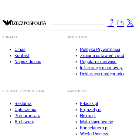
KONTAKT
REGULAMIN
O nas
Polityka Prywatności
Kontakt
Zmiana ustawień zgód
Napisz do nas
Regulamin serwisu
Informacje o nadawcy
Deklaracja dostępności
REKLAMA I PRENUMERATA
PARTNERZY
Reklama
E-kiosk.pl
Ogłoszenia
E-gazety.pl
Prenumerata
Nexto.pl
Archiwum
Mała księgowość
Kancelarierp.pl
Wieści Rolnicze