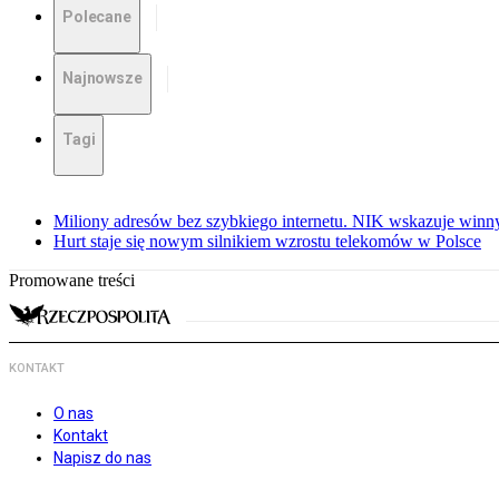
Polecane
Najnowsze
Tagi
Miliony adresów bez szybkiego internetu. NIK wskazuje winn
Hurt staje się nowym silnikiem wzrostu telekomów w Polsce
Promowane treści
KONTAKT
O nas
Kontakt
Napisz do nas