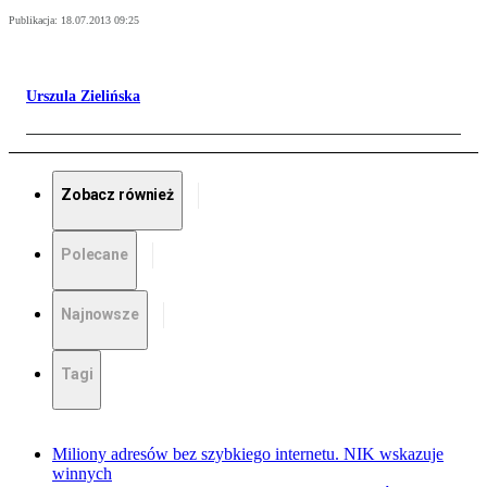
Publikacja:
18.07.2013 09:25
Urszula Zielińska
Zobacz również
Polecane
Najnowsze
Tagi
Miliony adresów bez szybkiego internetu. NIK wskazuje
winnych