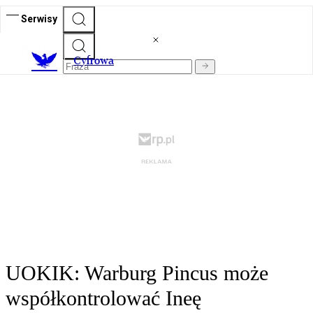
Serwisy
C
yfrowa
UOKIK: Warburg Pincus może
współkontrolować Ineę