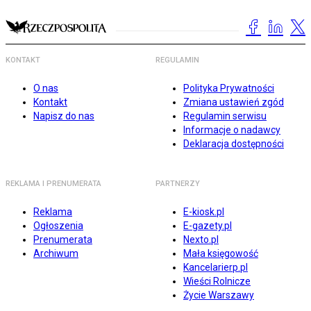
KONTAKT
REGULAMIN
O nas
Polityka Prywatności
Kontakt
Zmiana ustawień zgód
Napisz do nas
Regulamin serwisu
Informacje o nadawcy
Deklaracja dostępności
REKLAMA I PRENUMERATA
PARTNERZY
Reklama
E-kiosk.pl
Ogłoszenia
E-gazety.pl
Prenumerata
Nexto.pl
Archiwum
Mała księgowość
Kancelarierp.pl
Wieści Rolnicze
Życie Warszawy