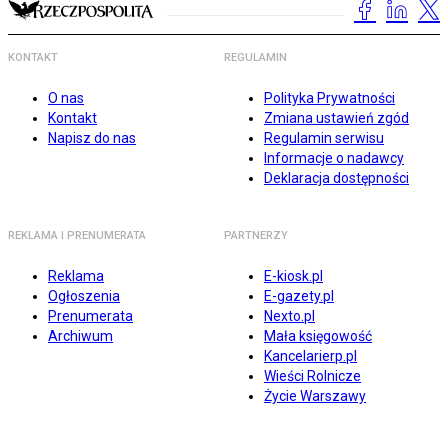
KONTAKT
REGULAMIN
O nas
Polityka Prywatności
Kontakt
Zmiana ustawień zgód
Napisz do nas
Regulamin serwisu
Informacje o nadawcy
Deklaracja dostępności
REKLAMA I PRENUMERATA
PARTNERZY
Reklama
E-kiosk.pl
Ogłoszenia
E-gazety.pl
Prenumerata
Nexto.pl
Archiwum
Mała księgowość
Kancelarierp.pl
Wieści Rolnicze
Życie Warszawy