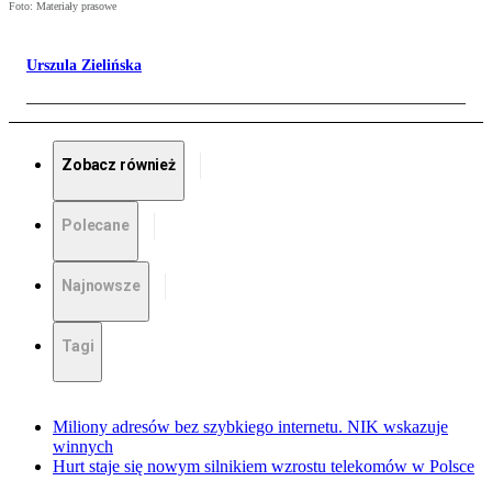
Foto: Materiały prasowe
Urszula Zielińska
Zobacz również
Polecane
Najnowsze
Tagi
Miliony adresów bez szybkiego internetu. NIK wskazuje
winnych
Hurt staje się nowym silnikiem wzrostu telekomów w Polsce