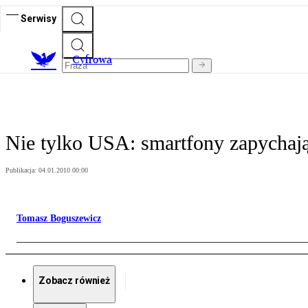
Serwisy
C
yfrowa
Nie tylko USA: smartfony zapychaj
Publikacja:
04.01.2010 00:00
Tomasz Boguszewicz
Zobacz również