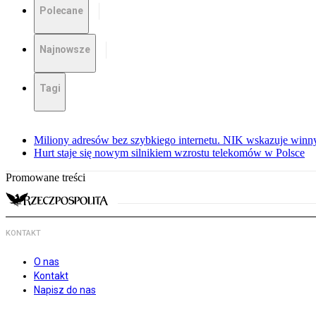
Polecane
Najnowsze
Tagi
Miliony adresów bez szybkiego internetu. NIK wskazuje winn
Hurt staje się nowym silnikiem wzrostu telekomów w Polsce
Promowane treści
KONTAKT
O nas
Kontakt
Napisz do nas