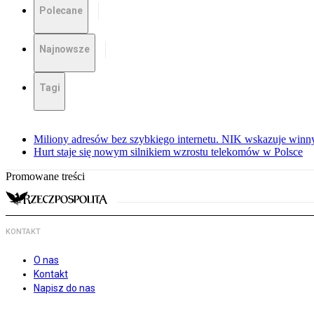
Polecane
Najnowsze
Tagi
Miliony adresów bez szybkiego internetu. NIK wskazuje winn
Hurt staje się nowym silnikiem wzrostu telekomów w Polsce
Promowane treści
KONTAKT
O nas
Kontakt
Napisz do nas