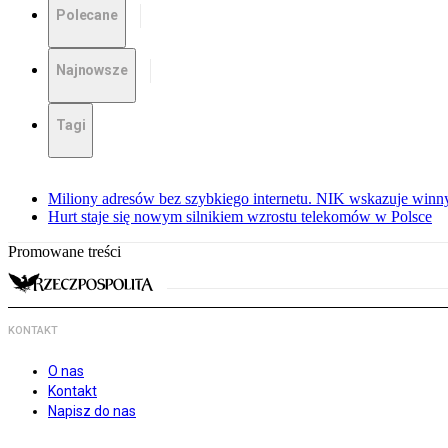
Polecane
Najnowsze
Tagi
Miliony adresów bez szybkiego internetu. NIK wskazuje winn
Hurt staje się nowym silnikiem wzrostu telekomów w Polsce
Promowane treści
KONTAKT
O nas
Kontakt
Napisz do nas