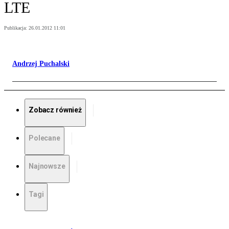
LTE
Publikacja:
26.01.2012 11:01
Andrzej Puchalski
Zobacz również
Polecane
Najnowsze
Tagi