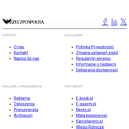
KONTAKT
REGULAMIN
O nas
Polityka Prywatności
Kontakt
Zmiana ustawień zgód
Napisz do nas
Regulamin serwisu
Informacje o nadawcy
Deklaracja dostępności
REKLAMA I PRENUMERATA
PARTNERZY
Reklama
E-kiosk.pl
Ogłoszenia
E-gazety.pl
Prenumerata
Nexto.pl
Archiwum
Mała księgowość
Kancelarierp.pl
Wieści Rolnicze