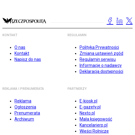
KONTAKT
REGULAMIN
O nas
Polityka Prywatności
Kontakt
Zmiana ustawień zgód
Napisz do nas
Regulamin serwisu
Informacje o nadawcy
Deklaracja dostępności
REKLAMA I PRENUMERATA
PARTNERZY
Reklama
E-kiosk.pl
Ogłoszenia
E-gazety.pl
Prenumerata
Nexto.pl
Archiwum
Mała księgowość
Kancelarierp.pl
Wieści Rolnicze