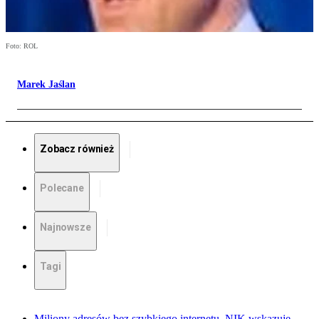
Foto: ROL
Marek Jaślan
Zobacz również
Polecane
Najnowsze
Tagi
Miliony adresów bez szybkiego internetu. NIK wskazuje