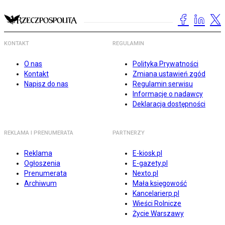
KONTAKT
REGULAMIN
O nas
Polityka Prywatności
Kontakt
Zmiana ustawień zgód
Napisz do nas
Regulamin serwisu
Informacje o nadawcy
Deklaracja dostępności
REKLAMA I PRENUMERATA
PARTNERZY
Reklama
E-kiosk.pl
Ogłoszenia
E-gazety.pl
Prenumerata
Nexto.pl
Archiwum
Mała księgowość
Kancelarierp.pl
Wieści Rolnicze
Życie Warszawy