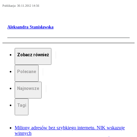
Publikacja:
30.11.2012 14:56
Aleksandra Stanisławska
Zobacz również
Polecane
Najnowsze
Tagi
Miliony adresów bez szybkiego internetu. NIK wskazuje
winnych