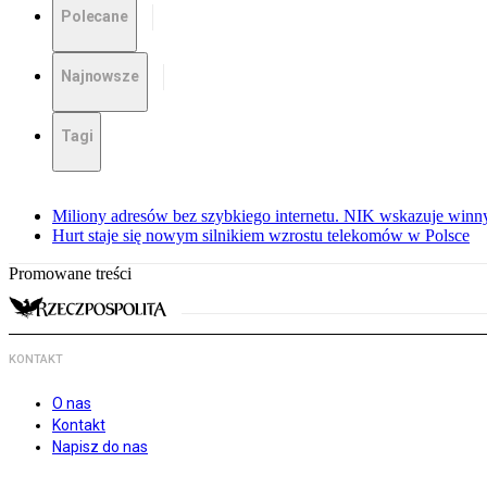
Polecane
Najnowsze
Tagi
Miliony adresów bez szybkiego internetu. NIK wskazuje winn
Hurt staje się nowym silnikiem wzrostu telekomów w Polsce
Promowane treści
KONTAKT
O nas
Kontakt
Napisz do nas