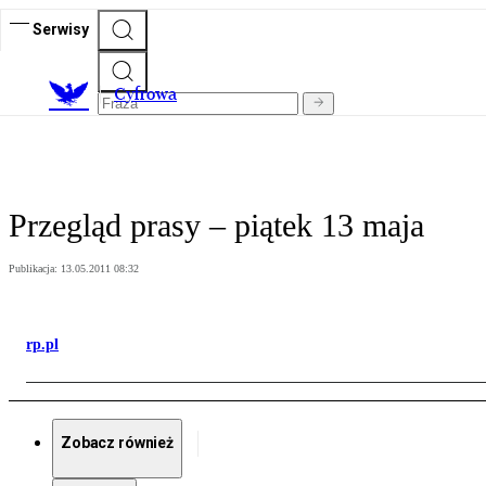
Serwisy
C
yfrowa
Przegląd prasy – piątek 13 maja
Publikacja:
13.05.2011 08:32
rp.pl
Zobacz również