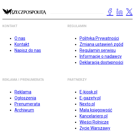
KONTAKT
REGULAMIN
O nas
Polityka Prywatności
Kontakt
Zmiana ustawień zgód
Napisz do nas
Regulamin serwisu
Informacje o nadawcy
Deklaracja dostępności
REKLAMA I PRENUMERATA
PARTNERZY
Reklama
E-kiosk.pl
Ogłoszenia
E-gazety.pl
Prenumerata
Nexto.pl
Archiwum
Mała księgowość
Kancelarierp.pl
Wieści Rolnicze
Życie Warszawy