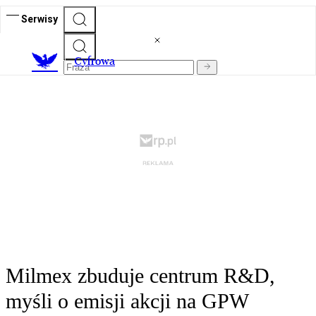
Serwisy
C
yfrowa
Milmex zbuduje centrum R&D,
myśli o emisji akcji na GPW