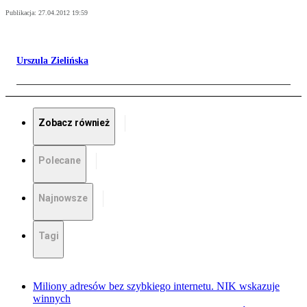
Publikacja:
27.04.2012 19:59
Urszula Zielińska
Zobacz również
Polecane
Najnowsze
Tagi
Miliony adresów bez szybkiego internetu. NIK wskazuje
winnych