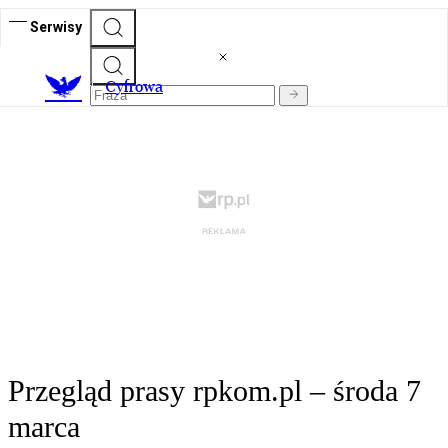
Serwisy
C
yfrowa
Przegląd prasy rpkom.pl – środa 7
marca