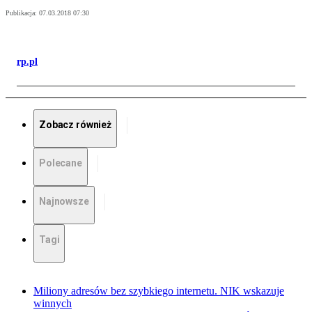
Publikacja:
07.03.2018 07:30
rp.pl
Zobacz również
Polecane
Najnowsze
Tagi
Miliony adresów bez szybkiego internetu. NIK wskazuje
winnych