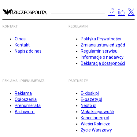
KONTAKT
REGULAMIN
O nas
Polityka Prywatności
Kontakt
Zmiana ustawień zgód
Napisz do nas
Regulamin serwisu
Informacje o nadawcy
Deklaracja dostępności
REKLAMA I PRENUMERATA
PARTNERZY
Reklama
E-kiosk.pl
Ogłoszenia
E-gazety.pl
Prenumerata
Nexto.pl
Archiwum
Mała księgowość
Kancelarierp.pl
Wieści Rolnicze
Życie Warszawy