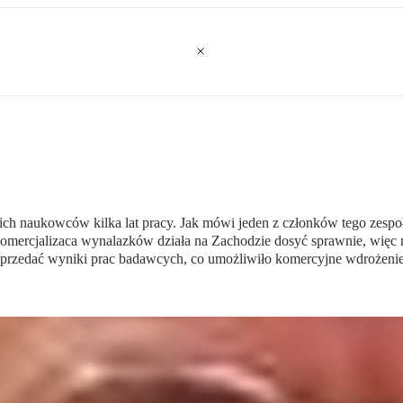
kich naukowców kilka lat pracy. Jak mówi jeden z członków tego zespo
omercjalizaca wynalazków działa na Zachodzie dosyć sprawnie, więc ni
że sprzedać wyniki prac badawcych, co umożliwiło komercyjne wdrożeni