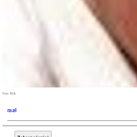
Foto: ROL
rp.pl