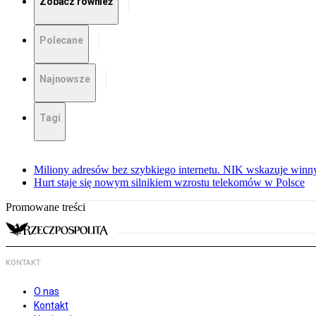
Zobacz również
Polecane
Najnowsze
Tagi
Miliony adresów bez szybkiego internetu. NIK wskazuje winn
Hurt staje się nowym silnikiem wzrostu telekomów w Polsce
Promowane treści
KONTAKT
O nas
Kontakt