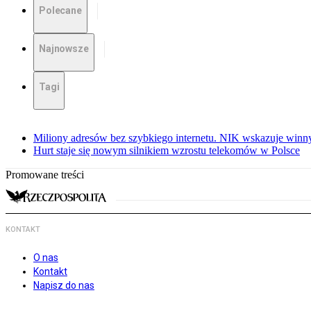
Polecane
Najnowsze
Tagi
Miliony adresów bez szybkiego internetu. NIK wskazuje winn
Hurt staje się nowym silnikiem wzrostu telekomów w Polsce
Promowane treści
KONTAKT
O nas
Kontakt
Napisz do nas