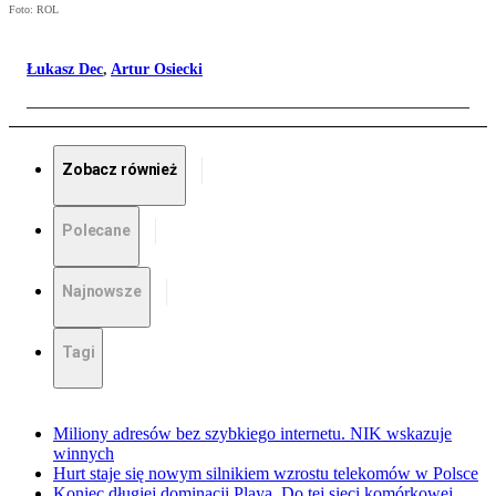
Foto: ROL
Łukasz Dec
,
Artur Osiecki
Zobacz również
Polecane
Najnowsze
Tagi
Miliony adresów bez szybkiego internetu. NIK wskazuje
winnych
Hurt staje się nowym silnikiem wzrostu telekomów w Polsce
Koniec długiej dominacji Playa. Do tej sieci komórkowej