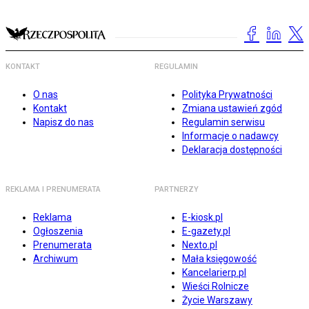
KONTAKT
REGULAMIN
O nas
Polityka Prywatności
Kontakt
Zmiana ustawień zgód
Napisz do nas
Regulamin serwisu
Informacje o nadawcy
Deklaracja dostępności
REKLAMA I PRENUMERATA
PARTNERZY
Reklama
E-kiosk.pl
Ogłoszenia
E-gazety.pl
Prenumerata
Nexto.pl
Archiwum
Mała księgowość
Kancelarierp.pl
Wieści Rolnicze
Życie Warszawy