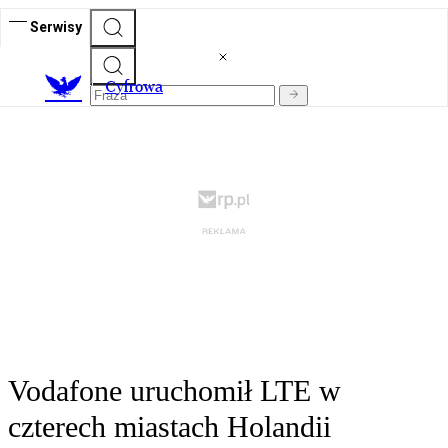
Serwisy
C
yfrowa
Vodafone uruchomił LTE w
czterech miastach Holandii