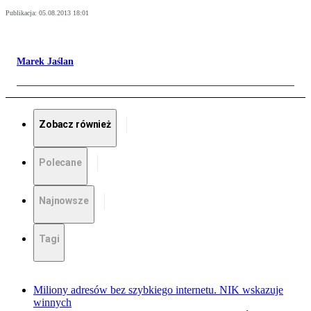
Publikacja:
05.08.2013 18:01
Marek Jaślan
Zobacz również
Polecane
Najnowsze
Tagi
Miliony adresów bez szybkiego internetu. NIK wskazuje
winnych