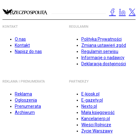
KONTAKT
REGULAMIN
O nas
Polityka Prywatności
Kontakt
Zmiana ustawień zgód
Napisz do nas
Regulamin serwisu
Informacje o nadawcy
Deklaracja dostępności
REKLAMA I PRENUMERATA
PARTNERZY
Reklama
E-kiosk.pl
Ogłoszenia
E-gazety.pl
Prenumerata
Nexto.pl
Archiwum
Mała księgowość
Kancelarierp.pl
Wieści Rolnicze
Życie Warszawy