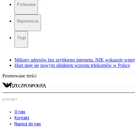
Polecane
Najnowsze
Tagi
Miliony adresów bez szybkiego internetu. NIK wskazuje winn
Hurt staje się nowym silnikiem wzrostu telekomów w Polsce
Promowane treści
KONTAKT
O nas
Kontakt
Napisz do nas