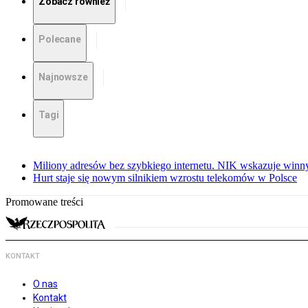
Zobacz również
Polecane
Najnowsze
Tagi
Miliony adresów bez szybkiego internetu. NIK wskazuje winn
Hurt staje się nowym silnikiem wzrostu telekomów w Polsce
Promowane treści
KONTAKT
O nas
Kontakt