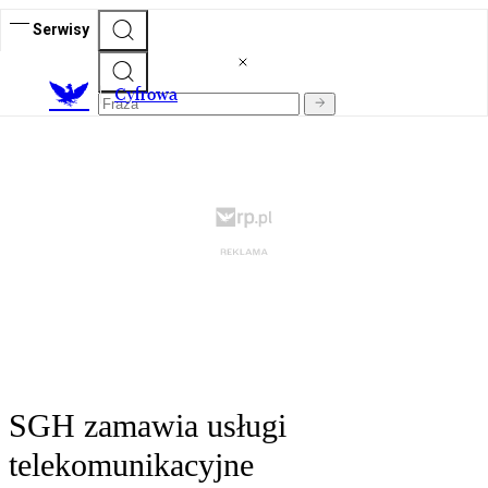
Serwisy
C
yfrowa
SGH zamawia usługi
telekomunikacyjne