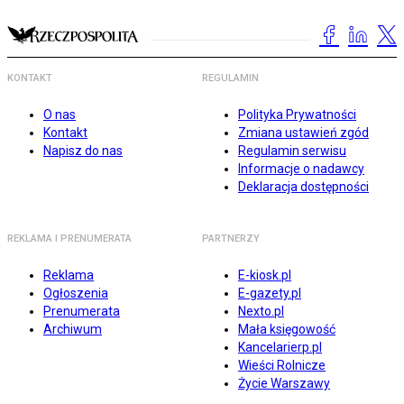
KONTAKT
REGULAMIN
O nas
Polityka Prywatności
Kontakt
Zmiana ustawień zgód
Napisz do nas
Regulamin serwisu
Informacje o nadawcy
Deklaracja dostępności
REKLAMA I PRENUMERATA
PARTNERZY
Reklama
E-kiosk.pl
Ogłoszenia
E-gazety.pl
Prenumerata
Nexto.pl
Archiwum
Mała księgowość
Kancelarierp.pl
Wieści Rolnicze
Życie Warszawy