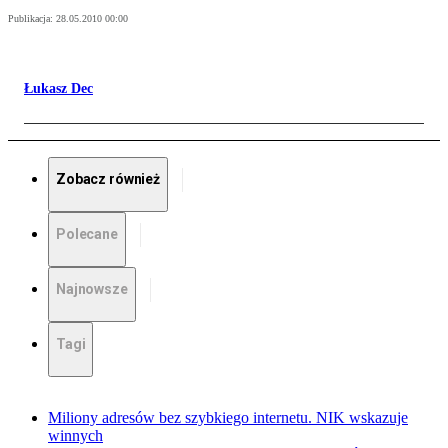
Publikacja:
28.05.2010 00:00
Łukasz Dec
Zobacz również
Polecane
Najnowsze
Tagi
Miliony adresów bez szybkiego internetu. NIK wskazuje
winnych