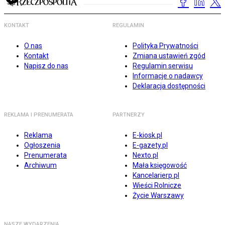
KONTAKT
REGULAMIN
O nas
Polityka Prywatności
Kontakt
Zmiana ustawień zgód
Napisz do nas
Regulamin serwisu
Informacje o nadawcy
Deklaracja dostępności
REKLAMA I PRENUMERATA
PARTNERZY
Reklama
E-kiosk.pl
Ogłoszenia
E-gazety.pl
Prenumerata
Nexto.pl
Archiwum
Mała księgowość
Kancelarierp.pl
Wieści Rolnicze
Życie Warszawy
NASZE WYDARZENIA