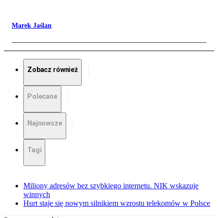
Marek Jaślan
Zobacz również
Polecane
Najnowsze
Tagi
Miliony adresów bez szybkiego internetu. NIK wskazuje
winnych
Hurt staje się nowym silnikiem wzrostu telekomów w Polsce