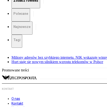
Zobacz również
Polecane
Najnowsze
Tagi
Miliony adresów bez szybkiego internetu. NIK wskazuje winn
Hurt staje się nowym silnikiem wzrostu telekomów w Polsce
Promowane treści
KONTAKT
O nas
Kontakt