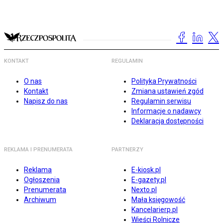
KONTAKT
REGULAMIN
O nas
Polityka Prywatności
Kontakt
Zmiana ustawień zgód
Napisz do nas
Regulamin serwisu
Informacje o nadawcy
Deklaracja dostępności
REKLAMA I PRENUMERATA
PARTNERZY
Reklama
E-kiosk.pl
Ogłoszenia
E-gazety.pl
Prenumerata
Nexto.pl
Archiwum
Mała księgowość
Kancelarierp.pl
Wieści Rolnicze