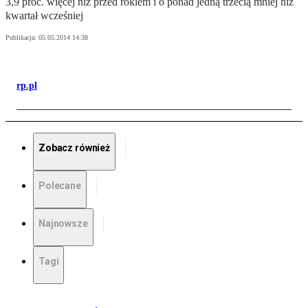
3,9 proc. więcej niż przed rokiem i o ponad jedną trzecią mniej niż
kwartał wcześniej
Publikacja:
05.05.2014 14:38
rp.pl
Zobacz również
Polecane
Najnowsze
Tagi