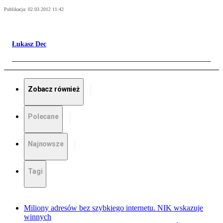
Publikacja:
02.03.2012 11:42
Łukasz Dec
Zobacz również
Polecane
Najnowsze
Tagi
Miliony adresów bez szybkiego internetu. NIK wskazuje
winnych