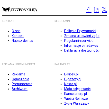
KONTAKT
REGULAMIN
O nas
Polityka Prywatności
Kontakt
Zmiana ustawień zgód
Napisz do nas
Regulamin serwisu
Informacje o nadawcy
Deklaracja dostępności
REKLAMA I PRENUMERATA
PARTNERZY
Reklama
E-kiosk.pl
Ogłoszenia
E-gazety.pl
Prenumerata
Nexto.pl
Archiwum
Mała księgowość
Kancelarierp.pl
Wieści Rolnicze
Życie Warszawy