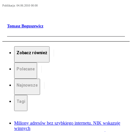
Publikacja:
04.06.2010 00:00
Tomasz Boguszewicz
Zobacz również
Polecane
Najnowsze
Tagi
Miliony adresów bez szybkiego internetu. NIK wskazuje
winnych