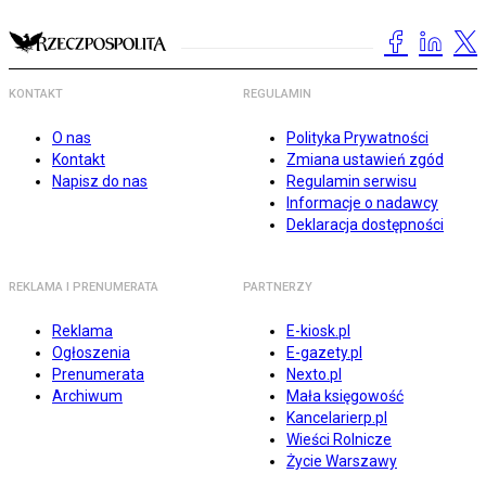
KONTAKT
REGULAMIN
O nas
Polityka Prywatności
Kontakt
Zmiana ustawień zgód
Napisz do nas
Regulamin serwisu
Informacje o nadawcy
Deklaracja dostępności
REKLAMA I PRENUMERATA
PARTNERZY
Reklama
E-kiosk.pl
Ogłoszenia
E-gazety.pl
Prenumerata
Nexto.pl
Archiwum
Mała księgowość
Kancelarierp.pl
Wieści Rolnicze
Życie Warszawy