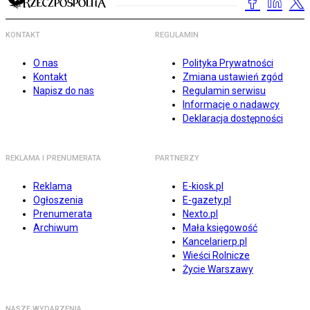
KONTAKT
REGULAMIN
O nas
Polityka Prywatności
Kontakt
Zmiana ustawień zgód
Napisz do nas
Regulamin serwisu
Informacje o nadawcy
Deklaracja dostępności
REKLAMA I PRENUMERATA
PARTNERZY
Reklama
E-kiosk.pl
Ogłoszenia
E-gazety.pl
Prenumerata
Nexto.pl
Archiwum
Mała księgowość
Kancelarierp.pl
Wieści Rolnicze
Życie Warszawy
NASZE WYDARZENIA