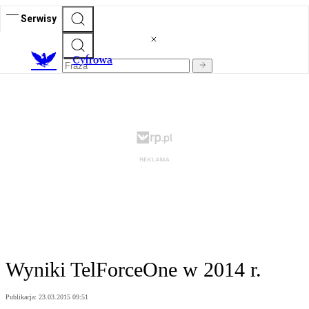
Serwisy
C
yfrowa
Wyniki TelForceOne w 2014 r.
Publikacja:
23.03.2015 09:51