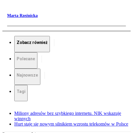
Marta Rzeźnicka
Zobacz również
Polecane
Najnowsze
Tagi
Miliony adresów bez szybkiego internetu. NIK wskazuje
winnych
Hurt staje się nowym silnikiem wzrostu telekomów w Polsce