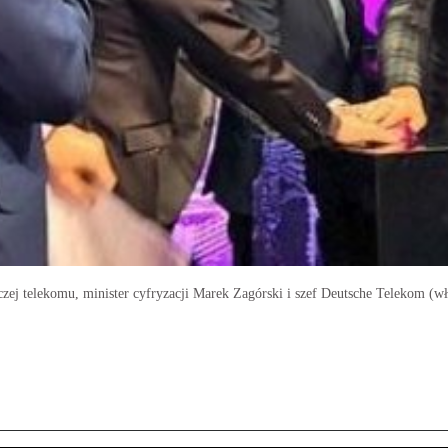
zej telekomu, minister cyfryzacji Marek Zagórski i szef Deutsche Telekom (właś