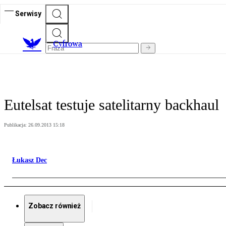
Serwisy
C
yfrowa
Eutelsat testuje satelitarny backhaul
Publikacja:
26.09.2013 15:18
Łukasz Dec
Zobacz również