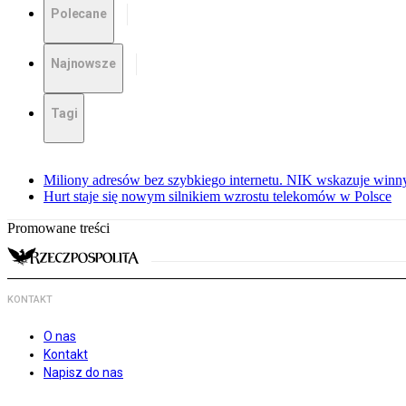
Polecane
Najnowsze
Tagi
Miliony adresów bez szybkiego internetu. NIK wskazuje winn
Hurt staje się nowym silnikiem wzrostu telekomów w Polsce
Promowane treści
KONTAKT
O nas
Kontakt
Napisz do nas