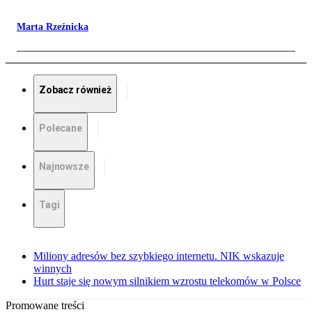
Marta Rzeźnicka
Zobacz również
Polecane
Najnowsze
Tagi
Miliony adresów bez szybkiego internetu. NIK wskazuje
winnych
Hurt staje się nowym silnikiem wzrostu telekomów w Polsce
Promowane treści