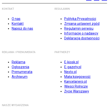
KONTAKT
REGULAMIN
O nas
Polityka Prywatności
Kontakt
Zmiana ustawień zgód
Napisz do nas
Regulamin serwisu
Informacje o nadawcy
Deklaracja dostępności
REKLAMA I PRENUMERATA
PARTNERZY
Reklama
E-kiosk.pl
Ogłoszenia
E-gazety.pl
Prenumerata
Nexto.pl
Archiwum
Mała księgowość
Kancelarierp.pl
Wieści Rolnicze
Życie Warszawy
NASZE WYDARZENIA