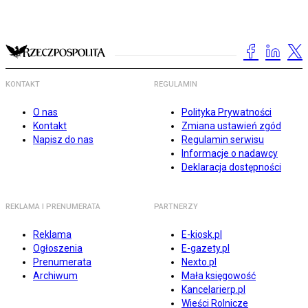
KONTAKT
REGULAMIN
O nas
Polityka Prywatności
Kontakt
Zmiana ustawień zgód
Napisz do nas
Regulamin serwisu
Informacje o nadawcy
Deklaracja dostępności
REKLAMA I PRENUMERATA
PARTNERZY
Reklama
E-kiosk.pl
Ogłoszenia
E-gazety.pl
Prenumerata
Nexto.pl
Archiwum
Mała księgowość
Kancelarierp.pl
Wieści Rolnicze