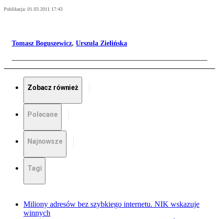
Publikacja:
01.03.2011 17:43
Tomasz Boguszewicz
,
Urszula Zielińska
Zobacz również
Polecane
Najnowsze
Tagi
Miliony adresów bez szybkiego internetu. NIK wskazuje
winnych