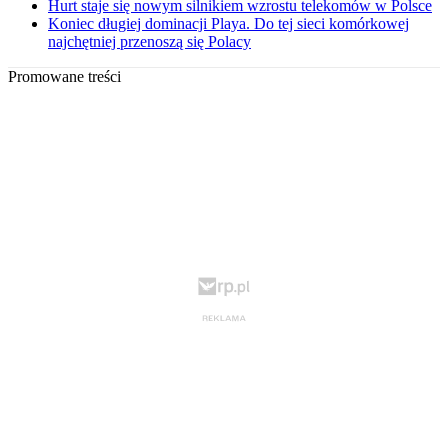
Hurt staje się nowym silnikiem wzrostu telekomów w Polsce
Koniec długiej dominacji Playa. Do tej sieci komórkowej
najchętniej przenoszą się Polacy
Promowane treści