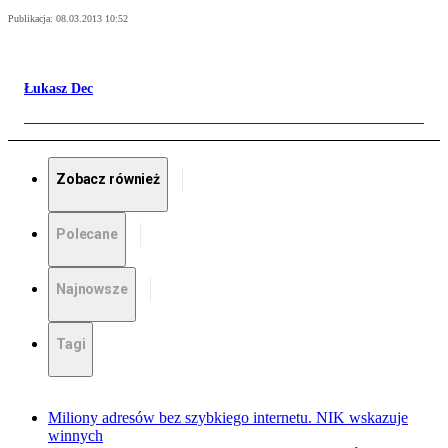
Publikacja:
08.03.2013 10:52
Łukasz Dec
Zobacz również
Polecane
Najnowsze
Tagi
Miliony adresów bez szybkiego internetu. NIK wskazuje
winnych