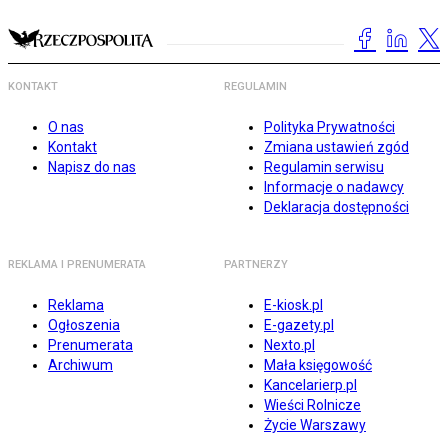
KONTAKT
REGULAMIN
O nas
Polityka Prywatności
Kontakt
Zmiana ustawień zgód
Napisz do nas
Regulamin serwisu
Informacje o nadawcy
Deklaracja dostępności
REKLAMA I PRENUMERATA
PARTNERZY
Reklama
E-kiosk.pl
Ogłoszenia
E-gazety.pl
Prenumerata
Nexto.pl
Archiwum
Mała księgowość
Kancelarierp.pl
Wieści Rolnicze
Życie Warszawy