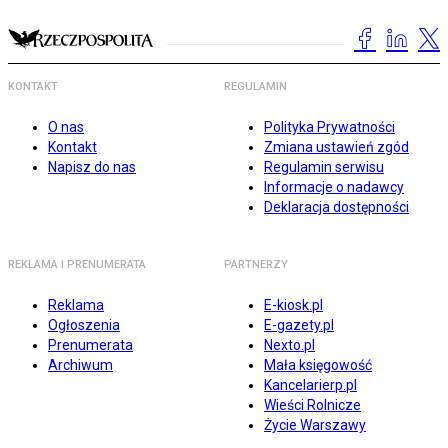
KONTAKT
REGULAMIN
O nas
Polityka Prywatności
Kontakt
Zmiana ustawień zgód
Napisz do nas
Regulamin serwisu
Informacje o nadawcy
Deklaracja dostępności
REKLAMA I PRENUMERATA
PARTNERZY
Reklama
E-kiosk.pl
Ogłoszenia
E-gazety.pl
Prenumerata
Nexto.pl
Archiwum
Mała księgowość
Kancelarierp.pl
Wieści Rolnicze
Życie Warszawy