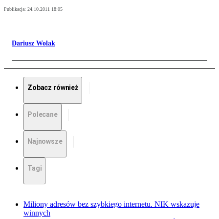
Publikacja:
24.10.2011 18:05
Dariusz Wolak
Zobacz również
Polecane
Najnowsze
Tagi
Miliony adresów bez szybkiego internetu. NIK wskazuje
winnych