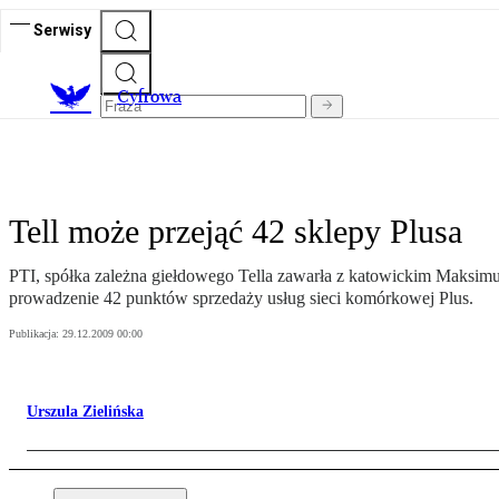
Serwisy
C
yfrowa
Tell może przejąć 42 sklepy Plusa
PTI, spółka zależna giełdowego Tella zawarła z katowickim Maksimum
prowadzenie 42 punktów sprzedaży usług sieci komórkowej Plus.
Publikacja:
29.12.2009 00:00
Urszula Zielińska