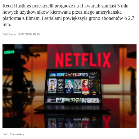
Reed Hastings przestrzelił prognozę na II kwartał: zamiast 5 mln
nowych użytkowników kierowana przez niego amerykańska
platforma z filmami i serialami powiększyła grono abonentów o 2,7
mln.
Publikacja:
18.07.2019 10:25
Foto: Bloomberg