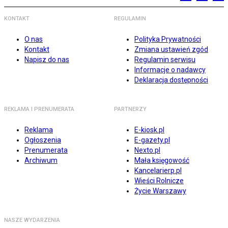
KONTAKT
REGULAMIN
O nas
Polityka Prywatności
Kontakt
Zmiana ustawień zgód
Napisz do nas
Regulamin serwisu
Informacje o nadawcy
Deklaracja dostępności
REKLAMA I PRENUMERATA
PARTNERZY
Reklama
E-kiosk.pl
Ogłoszenia
E-gazety.pl
Prenumerata
Nexto.pl
Archiwum
Mała księgowość
Kancelarierp.pl
Wieści Rolnicze
Życie Warszawy
NASZE WYDARZENIA