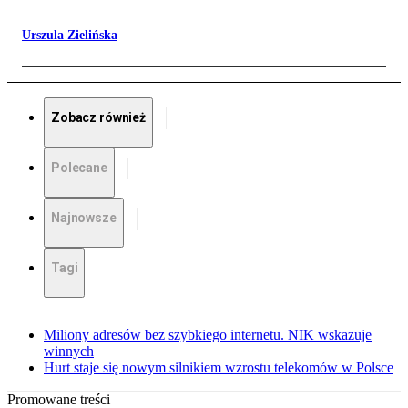
Urszula Zielińska
Zobacz również
Polecane
Najnowsze
Tagi
Miliony adresów bez szybkiego internetu. NIK wskazuje
winnych
Hurt staje się nowym silnikiem wzrostu telekomów w Polsce
Promowane treści