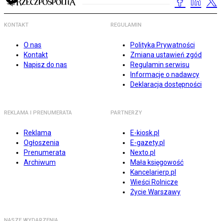
KONTAKT
REGULAMIN
O nas
Polityka Prywatności
Kontakt
Zmiana ustawień zgód
Napisz do nas
Regulamin serwisu
Informacje o nadawcy
Deklaracja dostępności
REKLAMA I PRENUMERATA
PARTNERZY
Reklama
E-kiosk.pl
Ogłoszenia
E-gazety.pl
Prenumerata
Nexto.pl
Archiwum
Mała księgowość
Kancelarierp.pl
Wieści Rolnicze
Życie Warszawy
NASZE WYDARZENIA