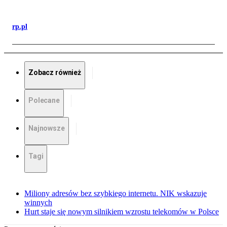
rp.pl
Zobacz również
Polecane
Najnowsze
Tagi
Miliony adresów bez szybkiego internetu. NIK wskazuje
winnych
Hurt staje się nowym silnikiem wzrostu telekomów w Polsce