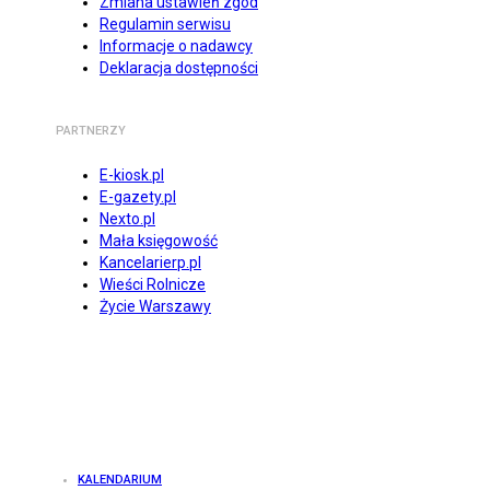
Zmiana ustawień zgód
Regulamin serwisu
Informacje o nadawcy
Deklaracja dostępności
PARTNERZY
E-kiosk.pl
E-gazety.pl
Nexto.pl
Mała księgowość
Kancelarierp.pl
Wieści Rolnicze
Życie Warszawy
KALENDARIUM