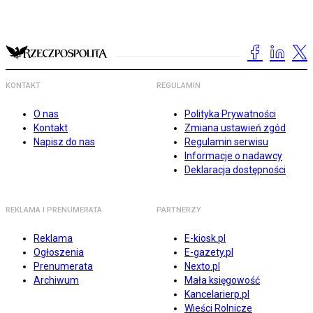
KONTAKT
REGULAMIN
O nas
Polityka Prywatności
Kontakt
Zmiana ustawień zgód
Napisz do nas
Regulamin serwisu
Informacje o nadawcy
Deklaracja dostępności
REKLAMA I PRENUMERATA
PARTNERZY
Reklama
E-kiosk.pl
Ogłoszenia
E-gazety.pl
Prenumerata
Nexto.pl
Archiwum
Mała księgowość
Kancelarierp.pl
Wieści Rolnicze