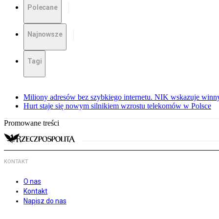
Polecane
Najnowsze
Tagi
Miliony adresów bez szybkiego internetu. NIK wskazuje winn
Hurt staje się nowym silnikiem wzrostu telekomów w Polsce
Promowane treści
KONTAKT
O nas
Kontakt
Napisz do nas