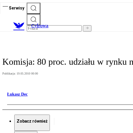
Serwisy
C
yfrowa
Komisja: 80 proc. udziału w rynku 
Publikacja:
19.05.2010 00:00
Łukasz Dec
Zobacz również